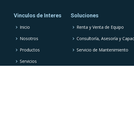
Vinculos de Interes
Soluciones
Inicio
Renta y Venta de Equipo
Nosotros
Consultoría, Asesoría y Capac
Productos
Servicio de Mantenimiento
Servicios
Aviso de Privacidad
© Copyright
Beam Soluciones Digitales
. All Rights Reserved